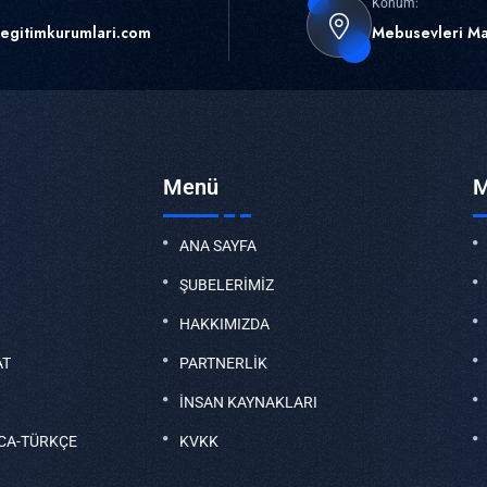
Konum:
egitimkurumlari.com
Mebusevleri Ma
Menü
M
ANA SAYFA
ŞUBELERİMİZ
HAKKIMIZDA
AT
PARTNERLİK
İNSAN KAYNAKLARI
CA-TÜRKÇE
KVKK