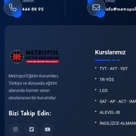
Telefon:
Email:
444 88 95
info@metropol
Kurslarımız
TYT - AYT - YDT
Metropol Eğitim Kurumları,
TR-YÖS
Türkiye ve dünyada eğitim
LGS
alanında hizmet veren
uluslararası bir kurumdur.
SAT - AP - ACT - IM
Bizi Takip Edin:
ALEVEL-IB
İNGİLİZCE-ALMAN