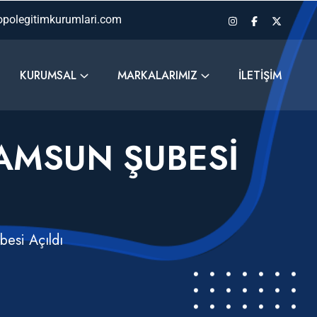
polegitimkurumlari.com
KURUMSAL
MARKALARIMIZ
İLETIŞIM
AMSUN ŞUBESI
besi Açıldı