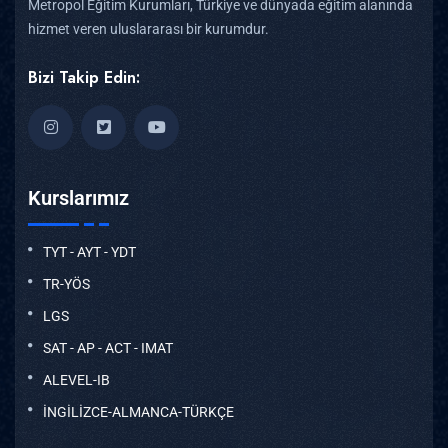
Metropol Eğitim Kurumları, Türkiye ve dünyada eğitim alanında
hizmet veren uluslararası bir kurumdur.
Bizi Takip Edin:
Kurslarımız
TYT - AYT - YDT
TR-YÖS
LGS
SAT - AP - ACT - IMAT
ALEVEL-IB
İNGİLİZCE-ALMANCA-TÜRKÇE