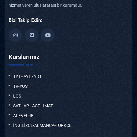
hizmet veren uluslararası bir kurumdur.
Bizi Takip Edin:
Kurslarımız
TYT - AYT - YDT
TR-YÖS
LGS
SAT - AP - ACT - IMAT
ALEVEL-IB
İNGİLİZCE-ALMANCA-TÜRKÇE