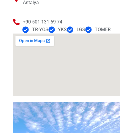
Antalya
+90 501 131 69 74
TR-YÖS
YKS
LGS
TÖMER