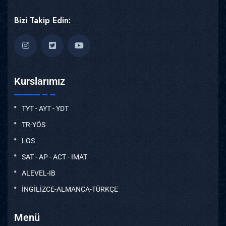
Bizi Takip Edin:
Kurslarımız
TYT - AYT - YDT
TR-YÖS
LGS
SAT - AP - ACT - IMAT
ALEVEL-IB
İNGİLİZCE-ALMANCA-TÜRKÇE
Menü