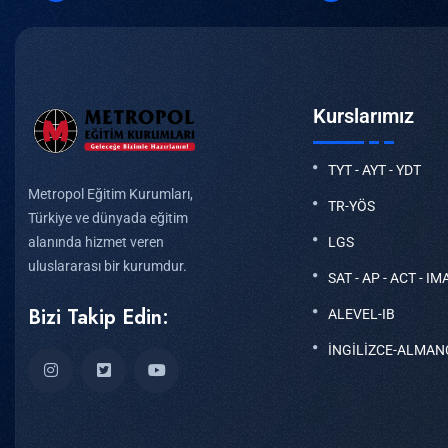
Kurslarımız
TYT - AYT - YDT
Metropol Eğitim Kurumları,
TR-YÖS
Türkiye ve dünyada eğitim
LGS
alanında hizmet veren
uluslararası bir kurumdur.
SAT - AP - ACT - IM
Bizi Takip Edin:
ALEVEL-IB
İNGİLİZCE-ALMAN