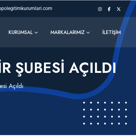
polegitimkurumlari.com
KURUMSAL
MARKALARIMIZ
İLETIŞIM
R ŞUBESI AÇILDI
esi Açıldı