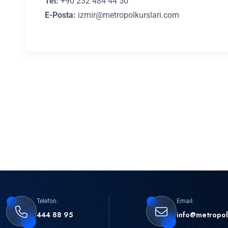
Tel:
+90 232 484 44 50
E-Posta:
izmir@metropolkurslari.com
Telefon:
Email:
444 88 95
info@metropol