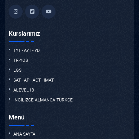
Kurslarımız
TYT - AYT - YDT
TR-YÖS
LGS
SAT - AP - ACT - IMAT
ALEVEL-IB
İNGİLİZCE-ALMANCA-TÜRKÇE
Menü
ANA SAYFA