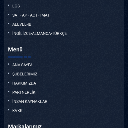
LGS
SAT - AP - ACT - IMAT
ALEVEL-IB
İNGİLİZCE-ALMANCA-TÜRKÇE
Menü
ANA SAYFA
ŞUBELERİMİZ
HAKKIMIZDA
PARTNERLİK
İNSAN KAYNAKLARI
KVKK
Markalarımız