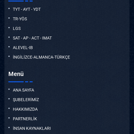
TYT - AYT - YDT
TR-YÖS
LGS
SAT - AP - ACT - IMAT
ALEVEL-IB
İNGİLİZCE-ALMANCA-TÜRKÇE
Menü
ANA SAYFA
ŞUBELERİMİZ
HAKKIMIZDA
PARTNERLİK
İNSAN KAYNAKLARI