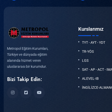
Kurslarımız
TYT - AYT - YDT
Metropol Eğitim Kurumları,
TR-YÖS
Türkiye ve dünyada eğitim
LGS
alanında hizmet veren
uluslararası bir kurumdur.
SAT - AP - ACT - IM
Bizi Takip Edin:
ALEVEL-IB
İNGİLİZCE-ALMAN