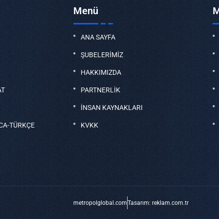
Menü
M
ANA SAYFA
ŞUBELERİMİZ
HAKKIMIZDA
AT
PARTNERLİK
İNSAN KAYNAKLARI
CA-TÜRKÇE
KVKK
metropolglobal.com
Tasarım: reklam.com.tr