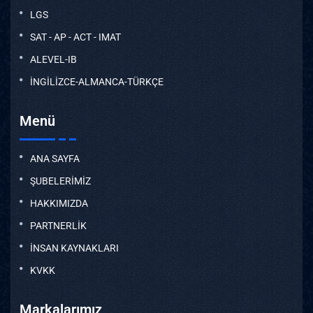
LGS
SAT - AP - ACT - IMAT
ALEVEL-IB
İNGİLİZCE-ALMANCA-TÜRKÇE
Menü
ANA SAYFA
ŞUBELERİMİZ
HAKKIMIZDA
PARTNERLİK
İNSAN KAYNAKLARI
KVKK
Markalarımız