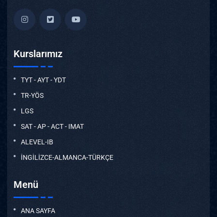
Kurslarımız
TYT - AYT - YDT
TR-YÖS
LGS
SAT - AP - ACT - IMAT
ALEVEL-IB
İNGİLİZCE-ALMANCA-TÜRKÇE
Menü
ANA SAYFA