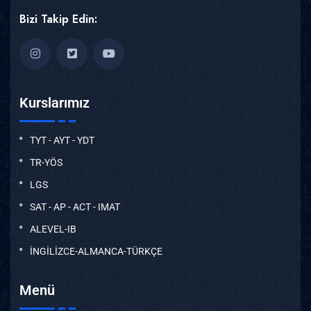
Bizi Takip Edin:
Kurslarımız
TYT - AYT - YDT
TR-YÖS
LGS
SAT - AP - ACT - IMAT
ALEVEL-IB
İNGİLİZCE-ALMANCA-TÜRKÇE
Menü