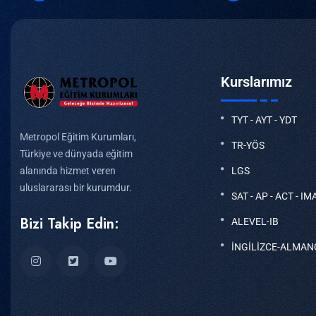
Kurslarımız
TYT - AYT - YDT
Metropol Eğitim Kurumları,
TR-YÖS
Türkiye ve dünyada eğitim
LGS
alanında hizmet veren
uluslararası bir kurumdur.
SAT - AP - ACT - IM
Bizi Takip Edin:
ALEVEL-IB
İNGİLİZCE-ALMAN