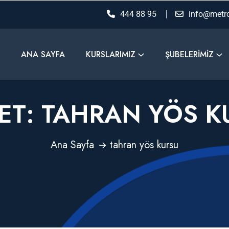
444 88 95
info@metro
ANA SAYFA
KURSLARIMIZ
ŞUBELERIMIZ
ET:
TAHRAN YÖS K
Ana Sayfa
tahran yös kursu