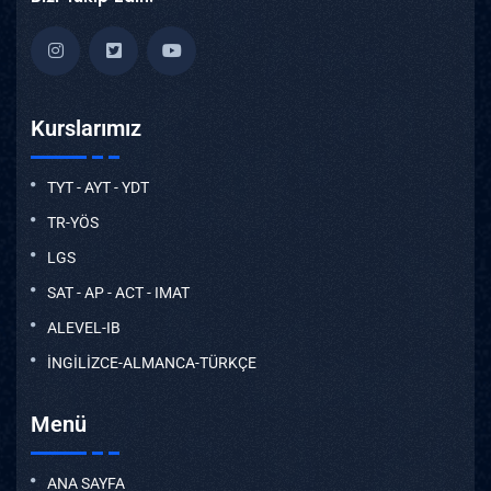
Kurslarımız
TYT - AYT - YDT
TR-YÖS
LGS
SAT - AP - ACT - IMAT
ALEVEL-IB
İNGİLİZCE-ALMANCA-TÜRKÇE
Menü
ANA SAYFA