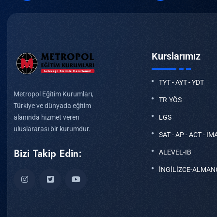
Kurslarımız
TYT - AYT - YDT
Metropol Eğitim Kurumları,
TR-YÖS
Türkiye ve dünyada eğitim
LGS
alanında hizmet veren
uluslararası bir kurumdur.
SAT - AP - ACT - IM
Bizi Takip Edin:
ALEVEL-IB
İNGİLİZCE-ALMAN