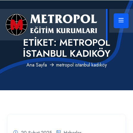
ETIKET:
METROPOL
ISTANBUL KADIKÖY
Ana Sayfa
metropol istanbul kadıköy
20 Şubat 2025
Haberler