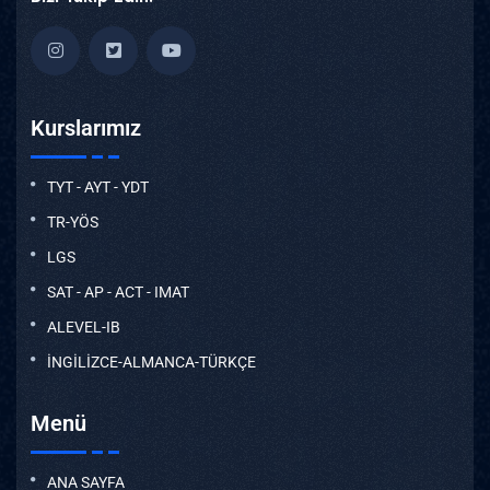
Kurslarımız
TYT - AYT - YDT
TR-YÖS
LGS
SAT - AP - ACT - IMAT
ALEVEL-IB
İNGİLİZCE-ALMANCA-TÜRKÇE
Menü
ANA SAYFA