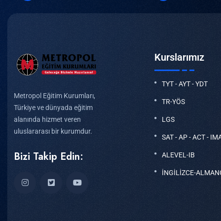
Kurslarımız
TYT - AYT - YDT
Metropol Eğitim Kurumları,
TR-YÖS
Türkiye ve dünyada eğitim
LGS
alanında hizmet veren
uluslararası bir kurumdur.
SAT - AP - ACT - IM
Bizi Takip Edin:
ALEVEL-IB
İNGİLİZCE-ALMAN