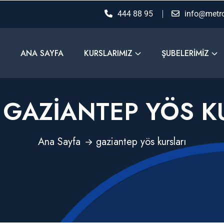
444 88 95
info@metro
ANA SAYFA
KURSLARIMIZ
ŞUBELERIMIZ
:
GAZIANTEP YÖS K
Ana Sayfa
gaziantep yös kursları