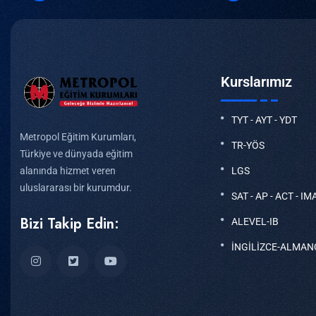
Kurslarımız
TYT - AYT - YDT
Metropol Eğitim Kurumları,
TR-YÖS
Türkiye ve dünyada eğitim
LGS
alanında hizmet veren
uluslararası bir kurumdur.
SAT - AP - ACT - IM
Bizi Takip Edin:
ALEVEL-IB
İNGİLİZCE-ALMAN