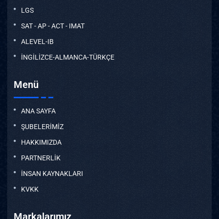
LGS
SAT - AP - ACT - IMAT
ALEVEL-IB
İNGİLİZCE-ALMANCA-TÜRKÇE
Menü
ANA SAYFA
ŞUBELERİMİZ
HAKKIMIZDA
PARTNERLİK
İNSAN KAYNAKLARI
KVKK
Markalarımız