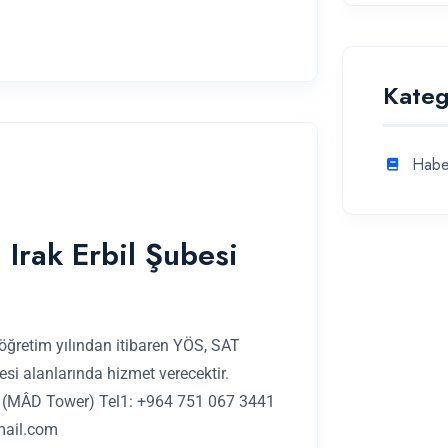
Kateg
Habe
 Irak Erbil Şubesi
öğretim yılından itibaren YÖS, SAT
çesi alanlarında hizmet verecektir.
raq (MÂD Tower) Tel1: +964 751 067 3441
mail.com