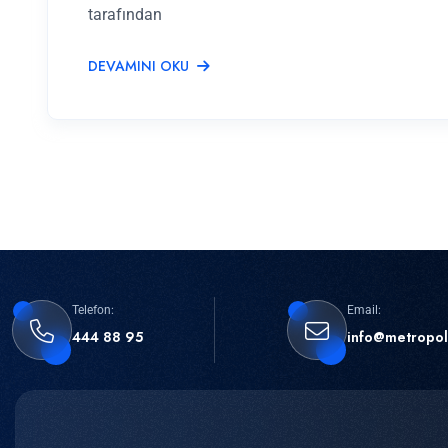
tarafından
DEVAMINI OKU
Telefon:
Email:
444 88 95
info@metropol