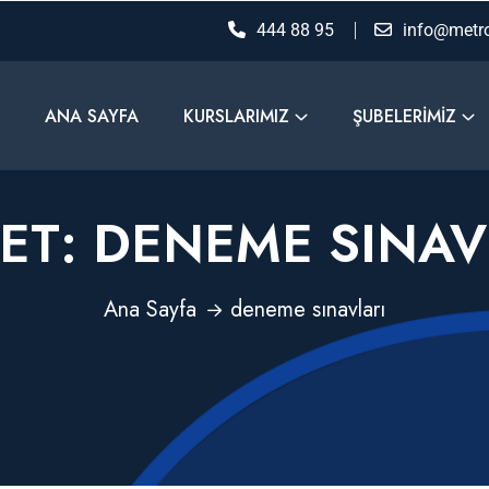
444 88 95
info@metro
ANA SAYFA
KURSLARIMIZ
ŞUBELERIMIZ
KET:
DENEME SINAV
Ana Sayfa
deneme sınavları