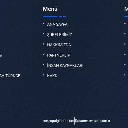
Menü
M
ANA SAYFA
ŞUBELERİMİZ
HAKKIMIZDA
AT
PARTNERLİK
İNSAN KAYNAKLARI
CA-TÜRKÇE
KVKK
metropolglobal.com
Tasarım: reklam.com.tr