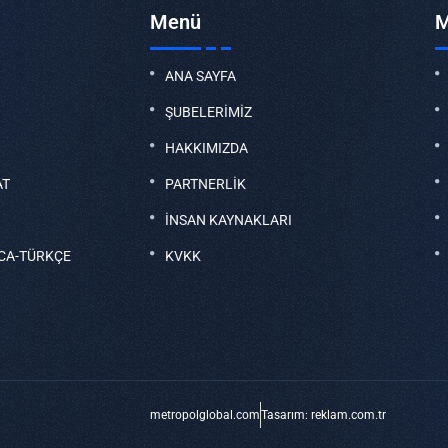
Menü
M
ANA SAYFA
ŞUBELERİMİZ
HAKKIMIZDA
AT
PARTNERLİK
İNSAN KAYNAKLARI
CA-TÜRKÇE
KVKK
metropolglobal.com
Tasarım: reklam.com.tr