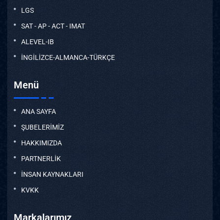
LGS
SAT - AP - ACT - IMAT
ALEVEL-IB
İNGİLİZCE-ALMANCA-TÜRKÇE
Menü
ANA SAYFA
ŞUBELERİMİZ
HAKKIMIZDA
PARTNERLİK
İNSAN KAYNAKLARI
KVKK
Markalarımız