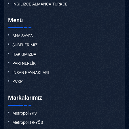
İNGİLİZCE-ALMANCA-TÜRKÇE
Menü
ANA SAYFA
ŞUBELERİMİZ
HAKKIMIZDA
PARTNERLİK
İNSAN KAYNAKLARI
KVKK
Markalarımız
Metropol YKS
Metropol TR-YÖS