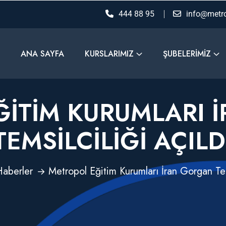
444 88 95
info@metro
ANA SAYFA
KURSLARIMIZ
ŞUBELERIMIZ
ĞITIM KURUMLARI 
TEMSILCILIĞI AÇILD
Haberler
Metropol Eğitim Kurumları İran Gorgan Tems