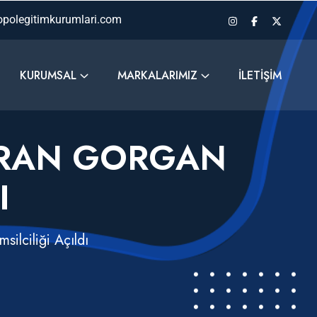
polegitimkurumlari.com
KURUMSAL
MARKALARIMIZ
İLETIŞIM
İRAN GORGAN
I
ilciliği Açıldı