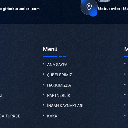
Konum:
egitimkurumlari.com
Mebusevleri Ma
Menü
M
ANA SAYFA
ŞUBELERİMİZ
HAKKIMIZDA
AT
PARTNERLİK
İNSAN KAYNAKLARI
CA-TÜRKÇE
KVKK