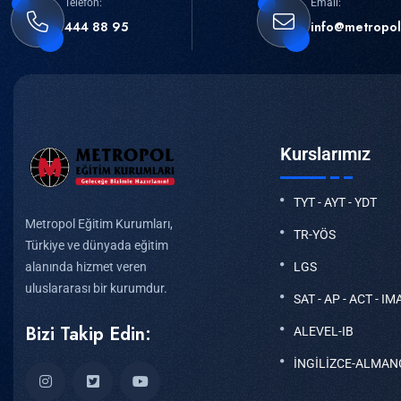
Telefon:
Email:
444 88 95
info@metropol
Kurslarımız
TYT - AYT - YDT
Metropol Eğitim Kurumları,
TR-YÖS
Türkiye ve dünyada eğitim
LGS
alanında hizmet veren
uluslararası bir kurumdur.
SAT - AP - ACT - IM
Bizi Takip Edin:
ALEVEL-IB
İNGİLİZCE-ALMAN