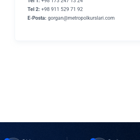
Tel 1:
+98 173 247 13 24
Tel 2:
+98 911 529 71 92
E-Posta:
gorgan@metropolkurslari.com