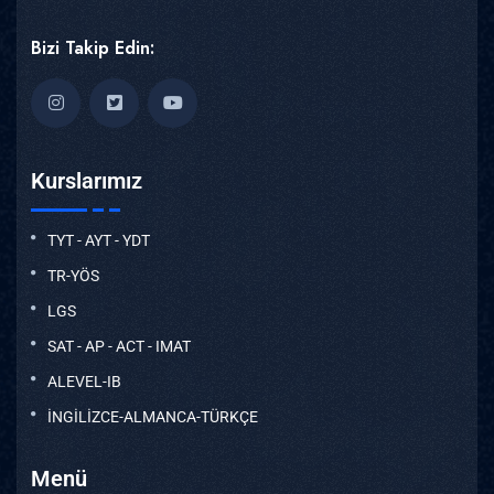
Bizi Takip Edin:
Kurslarımız
TYT - AYT - YDT
TR-YÖS
LGS
SAT - AP - ACT - IMAT
ALEVEL-IB
İNGİLİZCE-ALMANCA-TÜRKÇE
Menü